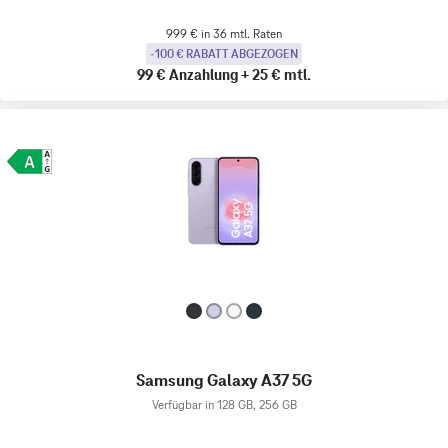
999 € in 36 mtl. Raten
-100 € RABATT ABGEZOGEN
99 €
Anzahlung
+
25 €
mtl.
Samsung Galaxy A37 5G
Verfügbar in 128 GB, 256 GB