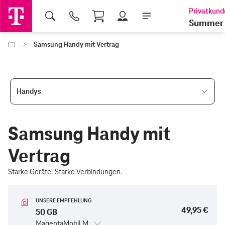
Shopping Cart
Summer 
Samsung Handy mit Vertrag
Handys
Samsung Handy mit
Vertrag
Starke Geräte. Starke Verbindungen.
UNSERE EMPFEHLUNG
49,95 €
50 GB
MagentaMobil M