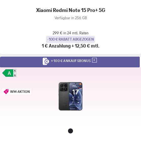
Xiaomi Redmi Note 15 Pro+ 5G
Verfügbar in 256 GB
299 € in 24 mtl. Raten
-100 € RABATT ABGEZOGEN
1 €
Anzahlung
+
12,50 €
mtl.
+ 100 € ANKAUFSBONUS
WM-AKTION