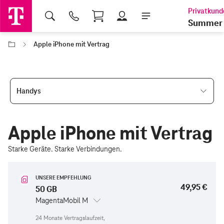
Shopping Cart
Summer 
Apple iPhone mit Vertrag
Handys
Apple iPhone mit Vertrag
Starke Geräte. Starke Verbindungen.
UNSERE EMPFEHLUNG
49,95 €
50 GB
MagentaMobil M