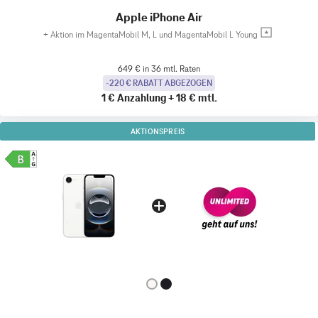
Apple iPhone Air
+
Aktion im MagentaMobil M, L und MagentaMobil L Young
649 € in 36 mtl. Raten
-220 € RABATT ABGEZOGEN
1 €
Anzahlung
+
18 €
mtl.
AKTIONSPREIS