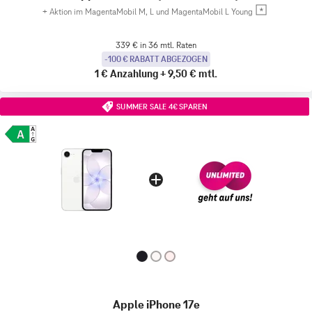
+
Aktion im MagentaMobil M, L und MagentaMobil L Young
339 € in 36 mtl. Raten
-100 € RABATT ABGEZOGEN
1 €
Anzahlung
+
9,50 €
mtl.
SUMMER SALE 4€ SPAREN
Apple iPhone 17e