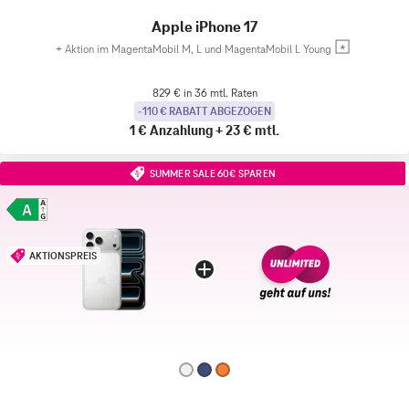
Apple iPhone 17
+
Aktion im MagentaMobil M, L und MagentaMobil L Young
829 € in 36 mtl. Raten
-110 € RABATT ABGEZOGEN
1 €
Anzahlung
+
23 €
mtl.
SUMMER SALE 60€ SPAREN
AKTIONSPREIS