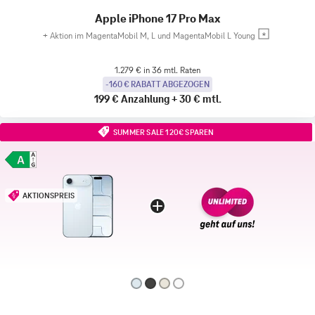
Apple iPhone 17 Pro Max
+
Aktion im MagentaMobil M, L und MagentaMobil L Young
1.279 € in 36 mtl. Raten
-160 € RABATT ABGEZOGEN
199 €
Anzahlung
+
30 €
mtl.
SUMMER SALE 120€ SPAREN
AKTIONSPREIS