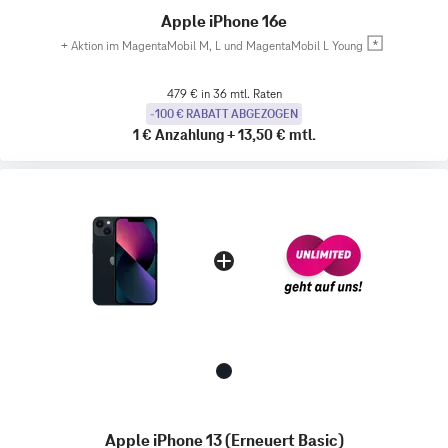
Apple iPhone 16e
+
Aktion im MagentaMobil M, L und MagentaMobil L Young
479 € in 36 mtl. Raten
-100 € RABATT ABGEZOGEN
1 €
Anzahlung
+
13,50 €
mtl.
Apple iPhone 13 (Erneuert Basic)