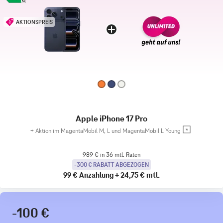
AKTIONSPREIS
Apple iPhone 17 Pro
+
Aktion im MagentaMobil M, L und MagentaMobil L Young
989 € in 36 mtl. Raten
-300 € RABATT ABGEZOGEN
99 €
Anzahlung
+
24,75 €
mtl.
-100 €