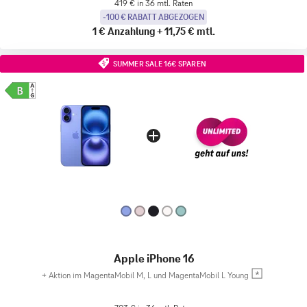
419 € in 36 mtl. Raten
-100 € RABATT ABGEZOGEN
1 €
Anzahlung
+
11,75 €
mtl.
SUMMER SALE 16€ SPAREN
Apple iPhone 16
+
Aktion im MagentaMobil M, L und MagentaMobil L Young