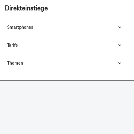
Direkteinstiege
Smartphones
Tarife
Themen
CONNECTING YOUR WORLD.
©
Telekom Deutschland GmbH
Impressum
Datenschutz
AGB
Produktinformationsblatt