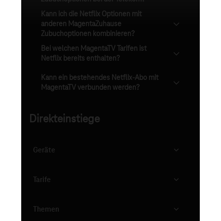
Kann ich die Netflix Optionen mit
anderen MagentaZuhause
Zubuchoptionen kombinieren?
Bei welchen MagentaTV Tarifen ist
Netflix bereits enthalten?
Kann ein bestehendes Netflix-Abo mit
MagentaTV verbunden werden?
Direkteinstiege
Geräte
Tarife
Themen