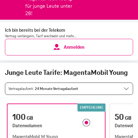
Ich bin bereits bei der Telekom
Vertrag verlängern, Tarif wechseln und mehr...
Anmelden
Junge Leute Tarife: MagentaMobil Young
Vertragslaufzeit
24 Monate Vertragslaufzeit
EMPFEHLUNG
100
50
GB
GB
Datenvolumen
Datenvolu
MagentaMobil M Young
MagentaMob