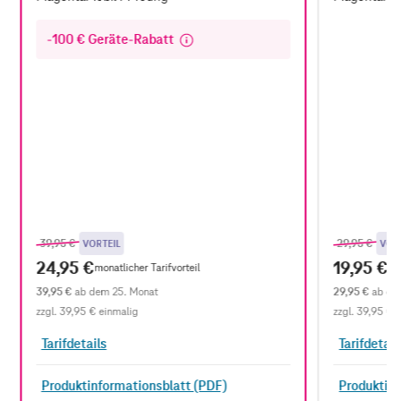
-100 € Geräte-Rabatt
Previous price
,
Previous pr
,
39,95 €
29,95 €
VORTEIL
VOR
24,95 €
19,95 €
monatlicher Tarifvorteil
mo
39,95 €
ab dem 25. Monat
29,95 €
ab de
zzgl.
39,95 €
einmalig
zzgl.
39,95 €
e
Tarifdetails
Tarifdetail
Produktinformationsblatt (PDF)
Produktinf