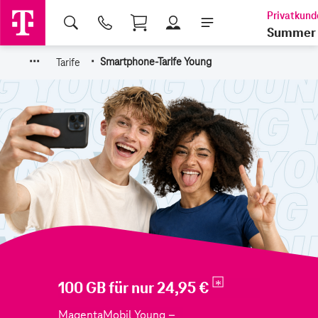
Shopping Cart
Summer 
·
·
·
·
Tarife
Smartphone-Tarife Young