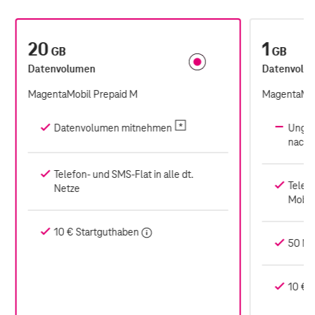
20
1
GB
GB
Datenvolumen
Datenvolu
MagentaMobil Prepaid M
MagentaMob
Datenvolumen mitnehmen
Ungen
nach 
Telefon- und SMS-Flat in alle dt.
Telef
Netze
Mobil
10 € Startguthaben
50 Min
10 € 