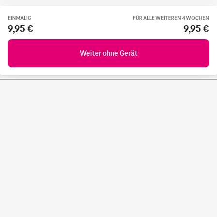
EINMALIG
FÜR ALLE WEITEREN 4 WOCHEN
9,95 €
9,95 €
Weiter ohne Gerät
CONNECTING YOUR WORLD.
©
Telekom Deutschland GmbH
Impressum
Datenschutz
AGB
Produktinformationsblatt
Verbraucherinformation
Verträge hier kündigen
Vertrag widerrufen