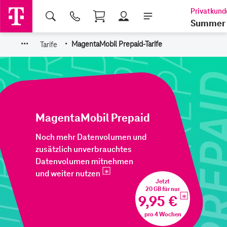
Shopping Cart
Summer 
·
·
·
·
Tarife
MagentaMobil Prepaid-Tarife