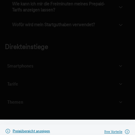
Wie kann ich mir die Freiminuten meines Prepaid-
Tarifs anzeigen lassen?
Wofür wird mein Startguthaben verwendet?
Direkteinstiege
Smartphones
Tarife
Themen
Preisübersicht anzeigen
Ihre Vorteile