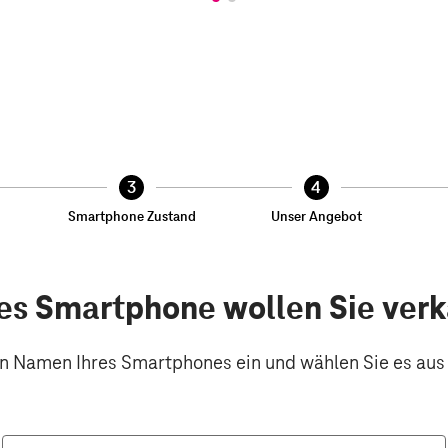
3
4
nicht
Smartphone
nicht
Unser
hlossen
r
abgeschlossen
Zustand
abgeschlossen
Angebot
Smartphone Zustand
Unser Angebot
s Smartphone wollen Sie ver
n Namen Ihres Smartphones ein und wählen Sie es aus d