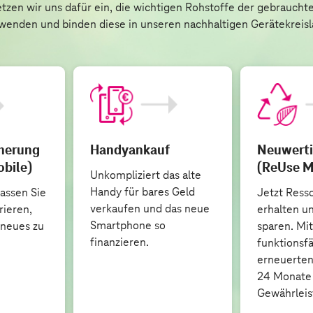
tzen wir uns dafür ein, die wichtigen Rohstoffe der gebraucht
wenden und binden diese in unseren nachhaltigen Gerätekreisla
herung
Handyankauf
Neuwerti
bile)
(ReUse M
Unkompliziert das alte
Handy für bares Geld
assen Sie
Jetzt Ress
verkaufen und das neue
rieren,
erhalten u
Smartphone so
n neues zu
sparen. Mit
finanzieren.
funktionsf
erneuerten
24 Monate
Gewährleis