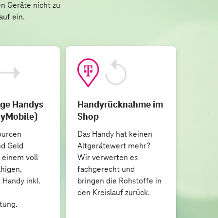
en Geräte nicht zu
uf ein.
ge Handys
Handyrücknahme im
yMobile)
Shop
ourcen
Das Handy hat keinen
nd Geld
Altgerätewert mehr?
 einem voll
Wir verwerten es
ähigen,
fachgerecht und
 Handy inkl.
bringen die Rohstoffe in
den Kreislauf zurück.
tung.