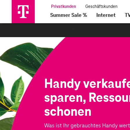
Summer Sale %
Internet
T
·
·
Home
Geräte
Handy verkaufen
Handy verkauf
sparen, Ressou
schonen
Was ist Ihr gebrauchtes Handy wer