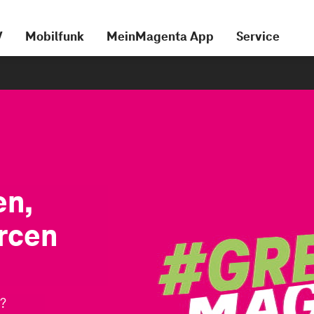
V
Mobilfunk
MeinMagenta App
Service
en,
rcen
t?