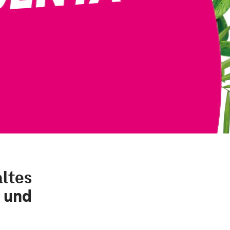
altes
 und