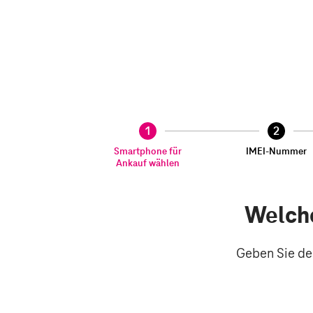
Sie sind auf Schritt 1 von 6.
1
2
Smartphone
nicht
IMEI-
für
abgesc
Numme
Smartphone für
IMEI-Nummer
Ankauf wählen
Ankauf
wählen
Welche
Geben Sie de