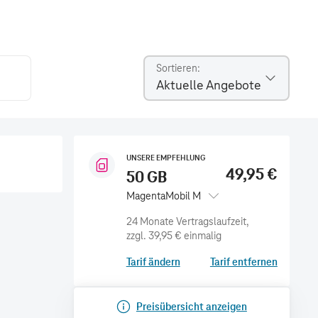
Sortieren
Aktuelle Angebote
UNSERE EMPFEHLUNG
49,95 €
50 GB
MagentaMobil M
zzgl.
39,95 €
einmalig
Tarif ändern
Tarif entfernen
Preisübersicht anzeigen