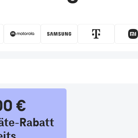
00 €
äte-Rabatt
eits