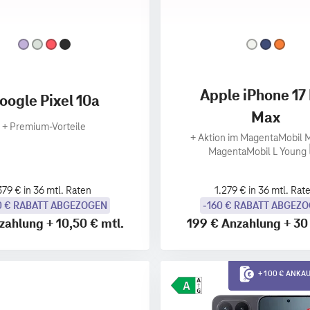
Apple iPhone 17
oogle Pixel 10a
Max
+
Premium‑Vorteile
+
Aktion im MagentaMobil M
MagentaMobil L Young
379 € in 36 mtl. Raten
1.279 € in 36 mtl. Rat
0 € RABATT ABGEZOGEN
-160 € RABATT ABGEZ
zahlung
+
10,50 €
mtl.
199 €
Anzahlung
+
30
+ 100 € ANK