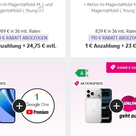
n im MagentaMobil M, L und
+
Aktion im MagentaMobil M
gentaMobil L Young
MagentaMobil L Young
989 € in 36 mtl. Raten
829 € in 36 mtl. Rate
0 € RABATT ABGEZOGEN
-110 € RABATT ABGEZ
nzahlung
+
24,75 €
mtl.
1 €
Anzahlung
+
23 
SUMMER SAL
REIS
AKTIONSPREIS