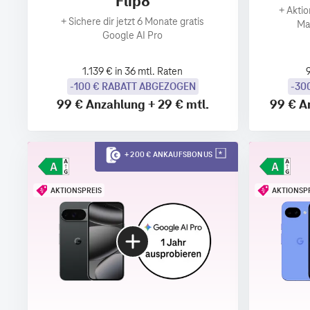
Flip8
+
Aktio
+
Sichere dir jetzt 6 Monate gratis
Ma
Google AI Pro
1.139 € in 36 mtl. Raten
-100 € RABATT ABGEZOGEN
-30
99 €
Anzahlung
+
29 €
mtl.
99 €
A
+ 200 € ANKAUFSBONUS
AKTIONSPREIS
AKTIONSP