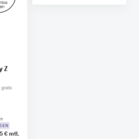
y Z
 gratis
en
OGEN
5 €
mtl.