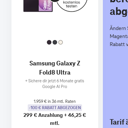
abg
Ändern S
Magenta
Rabatt 
Samsung Galaxy Z
Fold8 Ultra
+
Sichere dir jetzt 6 Monate gratis
Google AI Pro
1.959 € in 36 mtl. Raten
-100 € RABATT ABGEZOGEN
299 €
Anzahlung
+
46,25 €
Tarif
mtl.