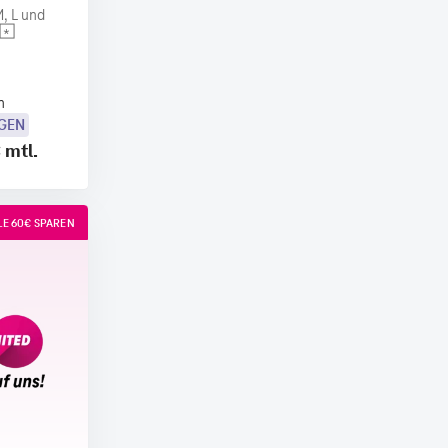
, L und
n
OGEN
€
mtl.
E 60€ SPAREN