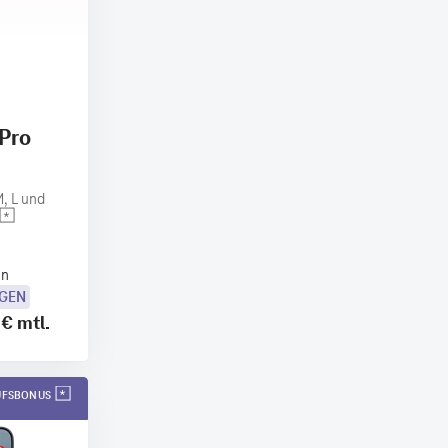
 Pro
, L und
en
OGEN
 €
mtl.
AUFSBONUS