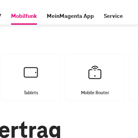
V
Mobilfunk
MeinMagenta App
Service
Tablets
Mobile Router
ertrag