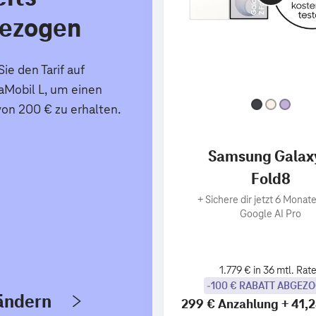
ezogen
ie den Tarif auf
Mobil L, um einen
von 200 € zu erhalten.
Samsung Galax
Fold8
+
Sichere dir jetzt 6 Monate
Google AI Pro
1.779 € in 36 mtl. Rat
-100 € RABATT ABGEZ
 ändern
299 €
Anzahlung
+
41,2