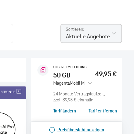
Sortieren
Aktuelle Angebote
UNSERE EMPFEHLUNG
49,95 €
50 GB
MagentaMobil M
AUFSBONUS
zzgl.
39,95 €
einmalig
Tarif ändern
Tarif entfernen
Preisübersicht anzeigen