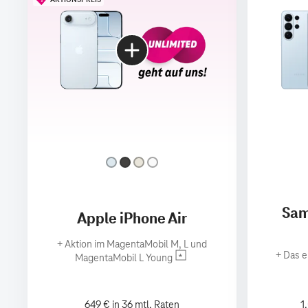
Sam
Apple iPhone Air
+
Aktion im MagentaMobil M, L und
+
Das e
MagentaMobil L Young
649 € in 36 mtl. Raten
1