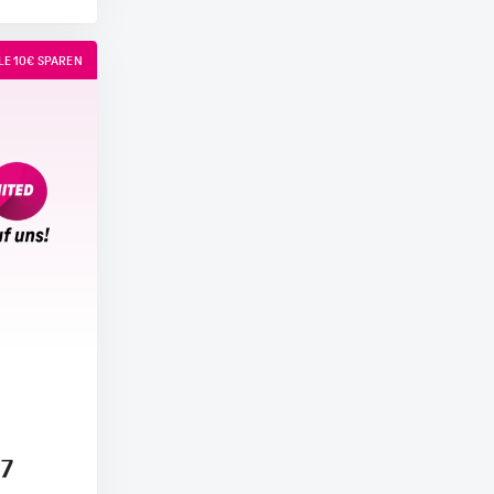
E 10€ SPAREN
17