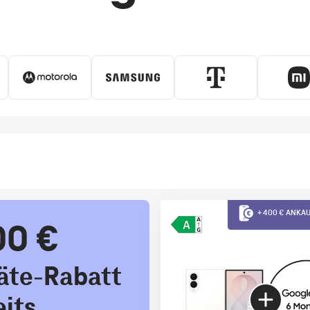
+ 400 € ANK
00 €
äte-Rabatt
eits