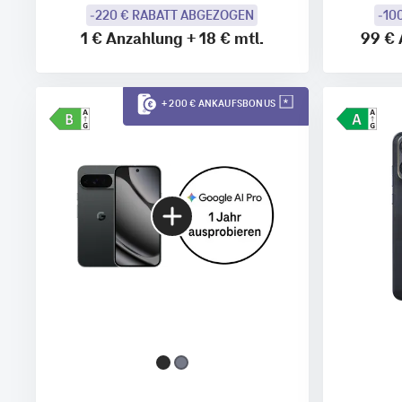
-220 € RABATT ABGEZOGEN
-10
1 €
Anzahlung
+
18 €
mtl.
99 €
+ 200 € ANKAUFSBONUS