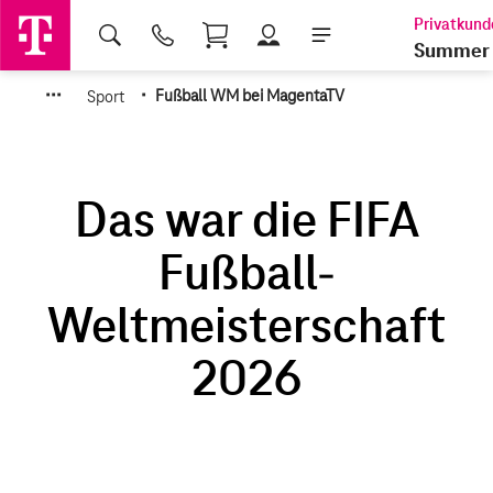
Shopping Cart
Summer 
·
·
·
·
Sport
Fußball WM bei MagentaTV