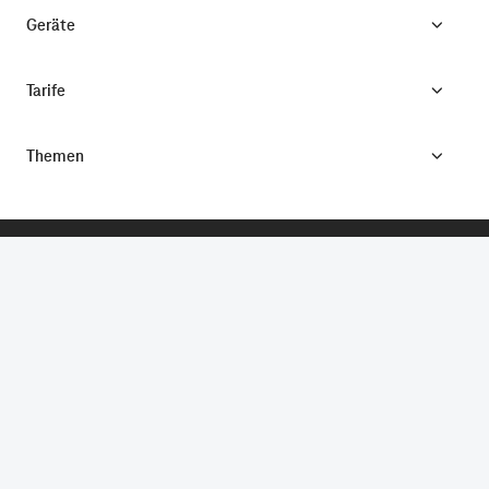
Geräte
Tarife
Themen
CONNECTING YOUR WORLD.
©
Telekom Deutschland GmbH
Impressum
Datenschutz
AGB
Produktinformationsblatt
Verbraucherinformation
Verträge hier kündigen
Vertrag widerrufen