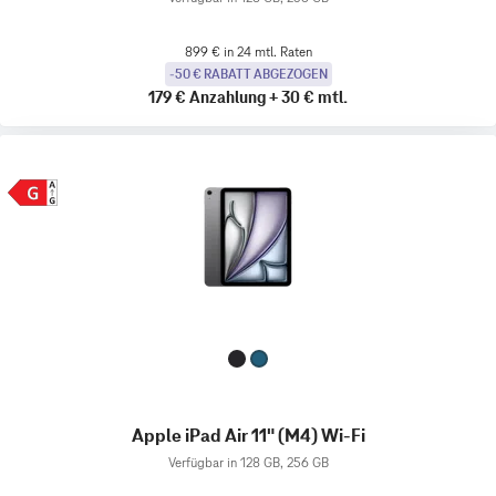
899 € in 24 mtl. Raten
-50 € RABATT ABGEZOGEN
179 €
Anzahlung
+
30 €
mtl.
Apple iPad Air 11" (M4) Wi-Fi
Verfügbar in 128 GB, 256 GB