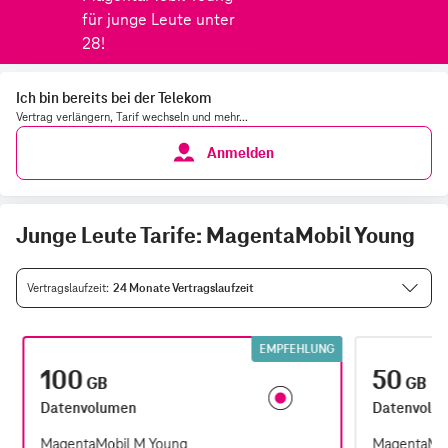
Ich bin bereits bei der Telekom
Vertrag verlängern, Tarif wechseln und mehr...
Anmelden
Junge Leute Tarife: MagentaMobil Young
Vertragslaufzeit
24 Monate Vertragslaufzeit
EMPFEHLUNG
100
50
GB
GB
Datenvolumen
Datenvolu
MagentaMobil M Young
MagentaMob