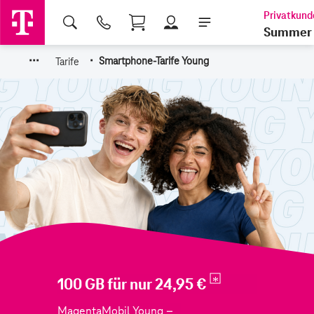
Shopping Cart
Summer 
·
·
·
·
Tarife
Smartphone-Tarife Young