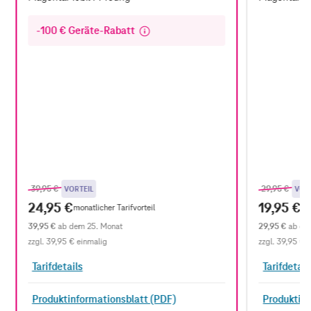
-100 € Geräte-Rabatt
Previous price
,
Previous pr
,
39,95 €
29,95 €
VORTEIL
VOR
24,95 €
19,95 €
monatlicher Tarifvorteil
mo
39,95 €
ab dem 25. Monat
29,95 €
ab de
zzgl.
39,95 €
einmalig
zzgl.
39,95 €
e
Tarifdetails
Tarifdetail
Produktinformationsblatt (PDF)
Produktinf