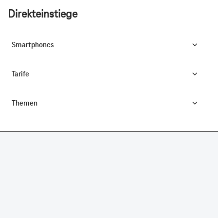
Direkteinstiege
Smartphones
Tarife
Themen
CONNECTING YOUR WORLD.
©
Telekom Deutschland GmbH
Impressum
Datenschutz
AGB
Produktinformationsblatt