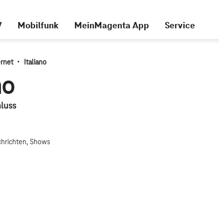
V
Mobilfunk
MeinMagenta App
Service
·
rnet
Italiano
no
luss