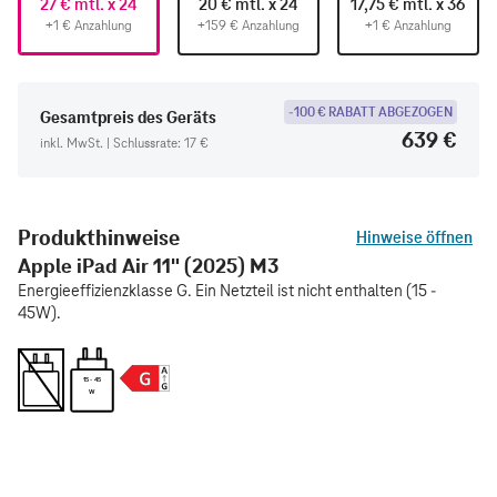
27 € mtl. x 24
20 € mtl. x 24
17,75 € mtl. x 36
+1 € Anzahlung
+159 € Anzahlung
+1 € Anzahlung
-100 € RABATT ABGEZOGEN
Gesamtpreis des Geräts
639 €
inkl. MwSt. | Schlussrate: 17 €
Produkthinweise
Hinweise öffnen
Apple iPad Air 11" (2025) M3
Energieeffizienzklasse G. Ein Netzteil ist nicht enthalten (15 -
45W).
15 - 45
W