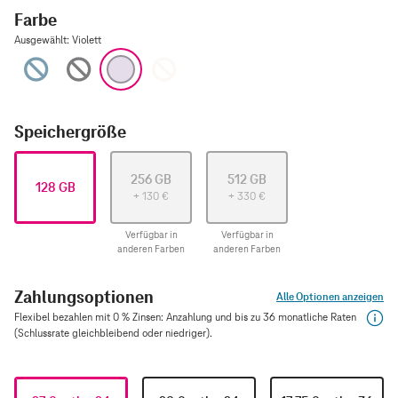
Farbe
Ausgewählt
:
Violett
Blau
Space Grau
Violett
Polarstern
Speichergröße
256 GB
512 GB
128 GB
+
130
€
+
330
€
Verfügbar in
Verfügbar in
anderen Farben
anderen Farben
Zahlungsoptionen
Alle Optionen anzeigen
Flexibel bezahlen mit 0 % Zinsen: Anzahlung und bis zu 36 monatliche Raten
(Schlussrate gleichbleibend oder niedriger).