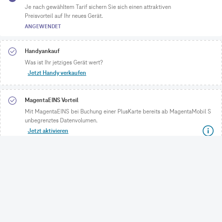
Je nach gewähltem Tarif sichern Sie sich einen attraktiven
Preisvorteil auf Ihr neues Gerät.
ANGEWENDET
Handyankauf
Was ist Ihr jetziges Gerät wert?
Jetzt Handy verkaufen
MagentaEINS Vorteil
Mit MagentaEINS bei Buchung einer PlusKarte bereits ab MagentaMobil S
unbegrenztes Datenvolumen.
Jetzt aktivieren
CONNECTING YOUR WORLD.