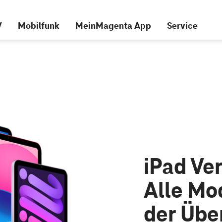
V
Mobilfunk
MeinMagenta App
Service