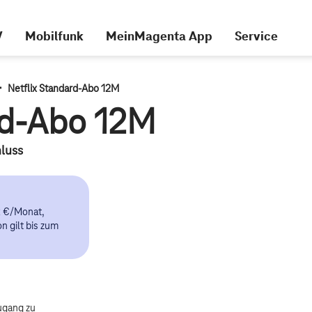
V
Mobilfunk
MeinMagenta App
Service
·
Netflix Standard-Abo 12M
rd-Abo 12M
luss