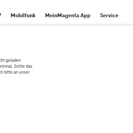
V
Mobilfunk
MeinMagenta App
Service
cht geladen
einmal. Sollte das
h bitte an unser