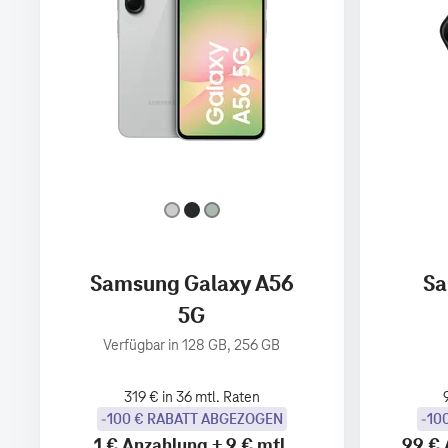
Samsung Galaxy A56
Sa
5G
Verfügbar in 128 GB, 256 GB
319 € in 36 mtl. Raten
-100 € RABATT ABGEZOGEN
-10
1 €
Anzahlung
+
9 €
mtl.
99 €