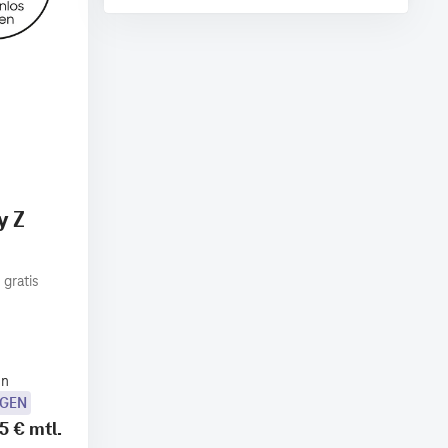
y Z
 gratis
en
OGEN
5 €
mtl.