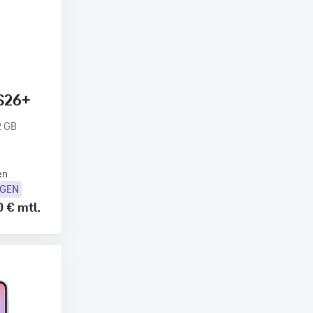
S26+
2 GB
en
OGEN
0 €
mtl.