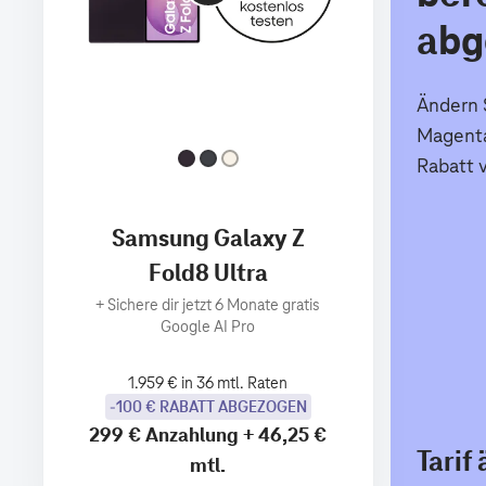
abg
Ändern S
Magenta
Rabatt 
Samsung Galaxy Z
Fold8 Ultra
+
Sichere dir jetzt 6 Monate gratis
Google AI Pro
1.959 € in 36 mtl. Raten
-100 € RABATT ABGEZOGEN
299 €
Anzahlung
+
46,25 €
Tarif
mtl.