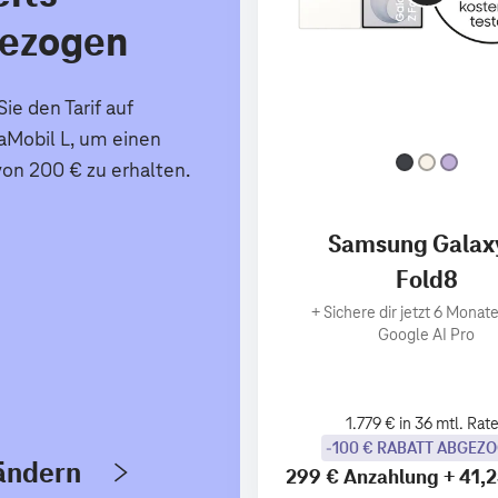
ezogen
ie den Tarif auf
Mobil L, um einen
von 200 € zu erhalten.
Samsung Galax
Fold8
+
Sichere dir jetzt 6 Monate
Google AI Pro
1.779 € in 36 mtl. Rat
-100 € RABATT ABGEZ
 ändern
299 €
Anzahlung
+
41,2