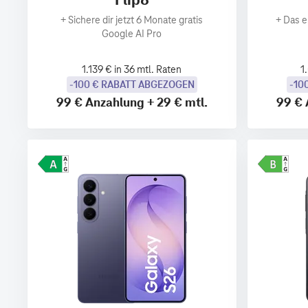
+
Sichere dir jetzt 6 Monate gratis
+
Das e
Google AI Pro
1.139 € in 36 mtl. Raten
1
-100 € RABATT ABGEZOGEN
-10
99 €
Anzahlung
+
29 €
mtl.
99 €