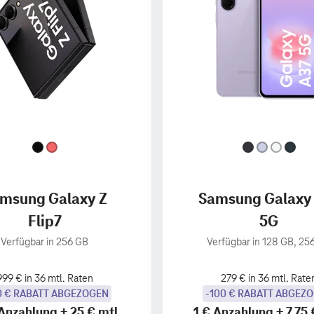
msung Galaxy Z
Samsung Galaxy
Flip7
5G
Verfügbar in 256 GB
Verfügbar in 128 GB, 25
999 € in 36 mtl. Raten
279 € in 36 mtl. Rate
0 € RABATT ABGEZOGEN
-100 € RABATT ABGEZ
Anzahlung
+
25 €
mtl.
1 €
Anzahlung
+
7,75 