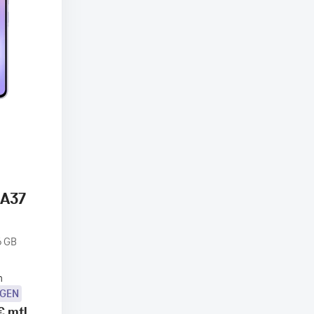
 A37
6 GB
n
OGEN
€
mtl.