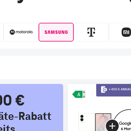
+ 400 € ANK
00 €
äte-Rabatt
eits