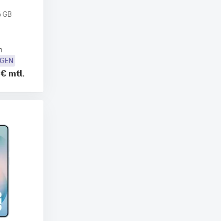
6 GB
n
OGEN
 €
mtl.