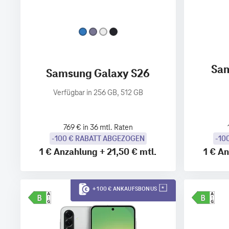
Sam
Samsung Galaxy S26
Verfügbar in 256 GB, 512 GB
769 € in 36 mtl. Raten
-100 € RABATT ABGEZOGEN
-10
1 €
Anzahlung
+
21,50 €
mtl.
1 €
An
+ 100 € ANKAUFSBONUS