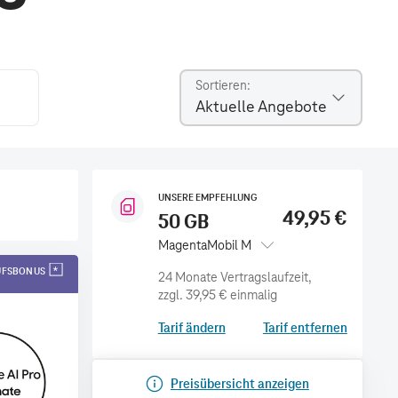
Sortieren
Aktuelle Angebote
UNSERE EMPFEHLUNG
49,95 €
50 GB
MagentaMobil M
AUFSBONUS
zzgl.
39,95 €
einmalig
Tarif ändern
Tarif entfernen
Preisübersicht anzeigen