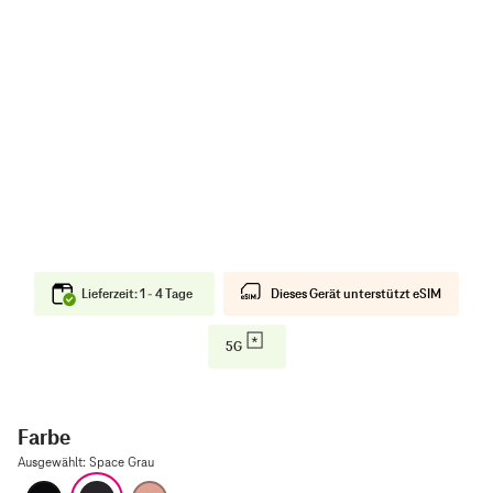
Lieferzeit: 1 - 4 Tage
Dieses Gerät unterstützt eSIM
5G
Farbe
Ausgewählt
:
Space Grau
Diamantschwarz
Space Grau
Roségold