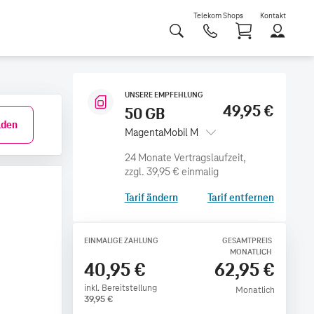
Telekom Shops
Kontakt
Shoppi
UNSERE EMPFEHLUNG
49,95 €
50 GB
den
MagentaMobil M
zzgl.
39,95 €
einmalig
Tarif ändern
Tarif entfernen
EINMALIGE ZAHLUNG
GESAMTPREIS
MONATLICH
40,95 €
62,95 €
inkl. Bereitstellung
Monatlich
39,95
€