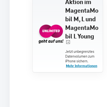
Aktion im
MagentaMo
bil M, L und
MagentaMo
bil L Young