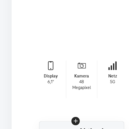
Display
Kamera
Netz
6,1"
48
5G
Megapixel