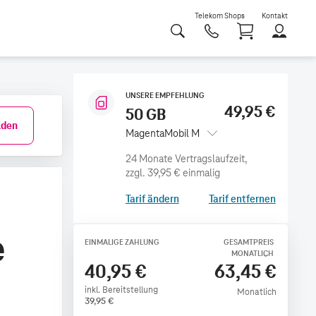
Telekom Shops
Kontakt
Shoppi
UNSERE EMPFEHLUNG
49,95 €
50 GB
den
MagentaMobil M
zzgl.
39,95 €
einmalig
Tarif ändern
Tarif entfernen
e
EINMALIGE ZAHLUNG
GESAMTPREIS
MONATLICH
40,95 €
63,45 €
inkl. Bereitstellung
Monatlich
39,95
€