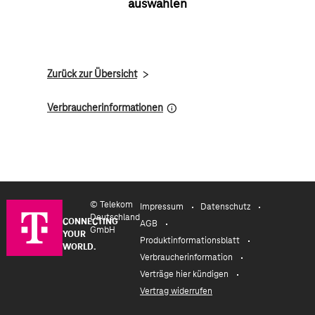
auswählen
Zurück zur Übersicht
Verbraucherinformationen
©
Telekom
Impressum
Datenschutz
Deutschland
CONNECTING
AGB
GmbH
YOUR
Produktinformationsblatt
WORLD.
Verbraucherinformation
Verträge hier kündigen
Vertrag widerrufen