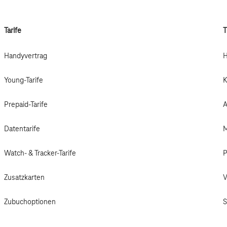
Tarife
Handyvertrag
H
Young-Tarife
K
Prepaid-Tarife
A
Datentarife
M
Watch- & Tracker-Tarife
P
Zusatzkarten
V
Zubuchoptionen
S