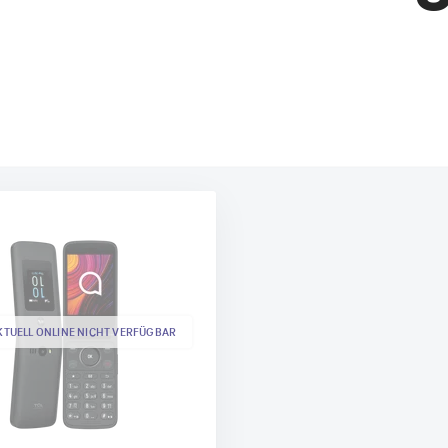
AKTUELL ONLINE NICHT VERFÜGBAR