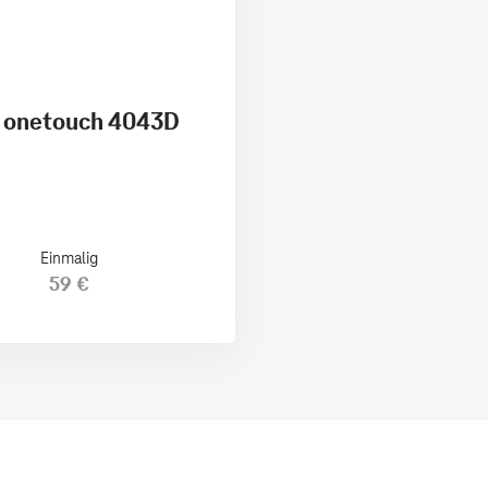
 onetouch 4043D
Einmalig
59 €