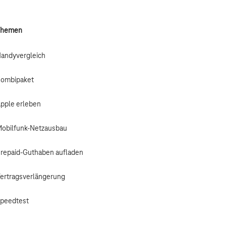
Themen
andyvergleich
ombipaket
pple erleben
obilfunk-Netzausbau
repaid-Guthaben aufladen
ertragsverlängerung
peedtest