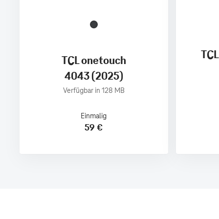
TCL
TCL onetouch
4043 (2025)
Verfügbar in 128 MB
Einmalig
59 €