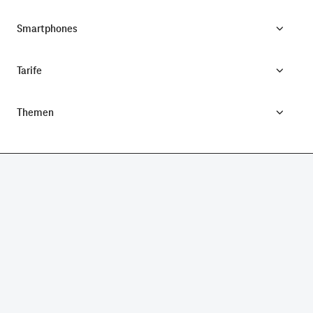
Smartphones
Tarife
Themen
CONNECTING YOUR WORLD.
©
Telekom Deutschland GmbH
Impressum
Datenschutz
AGB
Produktinformationsblatt
Verbraucherinformation
Verträge hier kündigen
Vertrag widerrufen