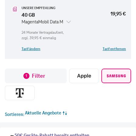
UNSERE EMPFEHLUNG
19,95 €
40 GB
MagentaMobil Data M
zzgl.
39,95 €
einmalig
Tarif ändern
Tarif entfernen
Filter
1
Aktuelle Angebote
Sortieren
50€ Geräte-Rabatt bereits enthalten