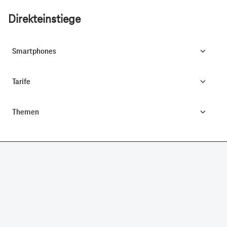
Direkteinstiege
Smartphones
Tarife
Themen
CONNECTING YOUR WORLD.
©
Telekom Deutschland GmbH
Impressum
Datenschutz
AGB
Produktinformationsblatt