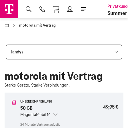
Shopping Cart
Summer 
motorola mit Vertrag
Handys
motorola mit Vertrag
Starke Geräte. Starke Verbindungen.
UNSERE EMPFEHLUNG
49,95 €
50 GB
MagentaMobil M