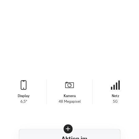
Display
Kamera
Netz
6,5"
48 Megapixel
5G
Aktion im