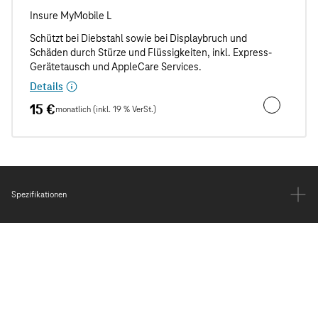
Details
15 €
monatlich (inkl. 19 % VerSt.)
Unfall- und
Spezifikationen