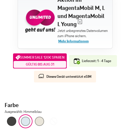
MagentaMobil M, L
und MagentaMobil
L Young
SUMMER SALE 120€ SPAREN
Lieferzeit: 1 - 4 Tage
GÜLTIG BIS AUG 31
Dieses Gerät unterstützt eSIM
Farbe
Ausgewählt
:
Himmelblau
Space Schwarz
Himmelblau
Lichtgold
Wolkenweiß