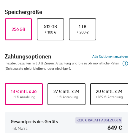
Speichergröße
512 GB
1 TB
256 GB
+
100
€
+
200
€
Zahlungsoptionen
Alle Optionen anzeigen
Flexibel bezahlen mit 0 % Zinsen: Anzahlung und bis zu 36 monatliche Raten
(Schlussrate gleichbleibend oder niedriger).
18 € mtl. x 36
27 € mtl. x 24
20 € mtl. x 24
+1 € Anzahlung
+1 € Anzahlung
+169 € Anzahlung
-220 € RABATT ABGEZOGEN
Gesamtpreis des Geräts
649 €
inkl. MwSt.