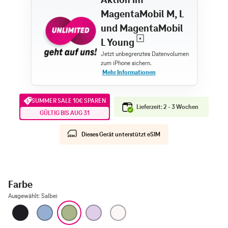
MagentaMobil M, L
und MagentaMobil
L Young
SUMMER SALE 10€ SPAREN
Lieferzeit: 2 - 3 Wochen
GÜLTIG BIS AUG 31
Dieses Gerät unterstützt eSIM
Farbe
Ausgewählt
:
Salbei
Schwarz
Nebelblau
Salbei
Lavendel
Weiß