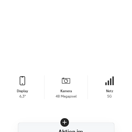
Display
Kamera
Netz
6,3"
48 Megapixel
5G
Aktion im