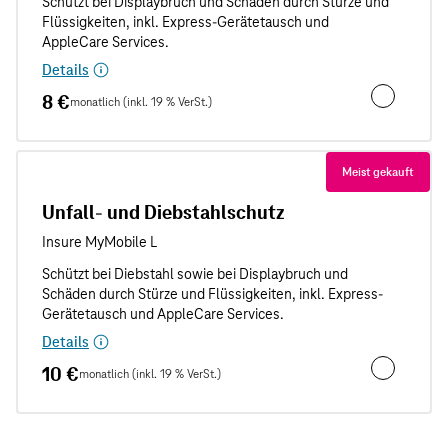
Details
8 €
monatlich (inkl. 19 % VerSt.)
Unfallschut
Meist gekauft
Unfall- und Diebstahlschutz
Details
10 €
monatlich (inkl. 19 % VerSt.)
Unfall- und