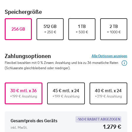
Speichergröße
512 GB
1 TB
2 TB
256 GB
+
250
€
+
500
€
+
1000
€
Zahlungsoptionen
Alle Optionen anzeigen
Flexibel bezahlen mit 0 % Zinsen: Anzahlung und bis zu 36 monatliche Raten
(Schlussrate gleichbleibend oder niedriger).
30 € mtl. x 36
45 € mtl. x 24
40 € mtl. x 24
+199 € Anzahlung
+199 € Anzahlung
+319 € Anzahlung
-160 € RABATT ABGEZOGEN
Gesamtpreis des Geräts
1.279 €
inkl. MwSt.