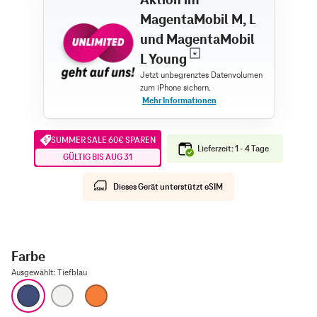
MagentaMobil M, L
und MagentaMobil
L Young
SUMMER SALE 60€ SPAREN
Lieferzeit: 1 - 4 Tage
GÜLTIG BIS AUG 31
Dieses Gerät unterstützt eSIM
Farbe
Ausgewählt
:
Tiefblau
Tiefblau
Silber
Cosmic Orange