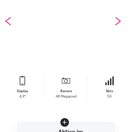
Display
Kamera
Netz
6,9"
48 Megapixel
5G
Aktion im