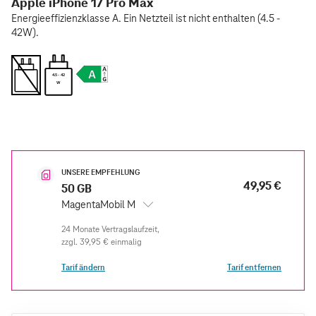
Apple iPhone 17 Pro Max
Energieeffizienzklasse A. Ein Netzteil ist nicht enthalten (4.5 -
42W).
4.5 - 42
W
UNSERE EMPFEHLUNG
49,95 €
50 GB
MagentaMobil M
zzgl.
39,95 €
einmalig
Tarif ändern
Tarif entfernen