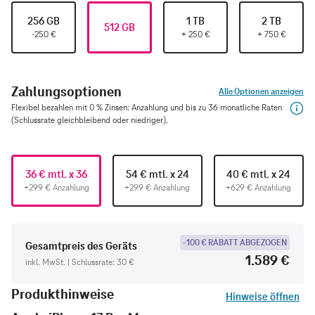
256 GB
1 TB
2 TB
512 GB
-250
€
+
250
€
+
750
€
Zahlungsoptionen
Alle Optionen anzeigen
Flexibel bezahlen mit 0 % Zinsen: Anzahlung und bis zu 36 monatliche Raten
(Schlussrate gleichbleibend oder niedriger).
36 € mtl. x 36
54 € mtl. x 24
40 € mtl. x 24
+299 € Anzahlung
+299 € Anzahlung
+629 € Anzahlung
-100 € RABATT ABGEZOGEN
Gesamtpreis des Geräts
1.589 €
inkl. MwSt. | Schlussrate: 30 €
Produkthinweise
Hinweise öffnen