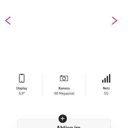
Display
Kamera
Netz
6,9"
48 Megapixel
5G
Aktion im