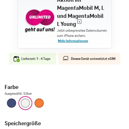
MagentaMobil M, L
und MagentaMobil
L Young
Lieferzeit: 1 - 4 Tage
Dieses Gerät unterstützt eSIM
Farbe
Ausgewählt
:
Silber
Tiefblau
Silber
Cosmic Orange
Speichergröße