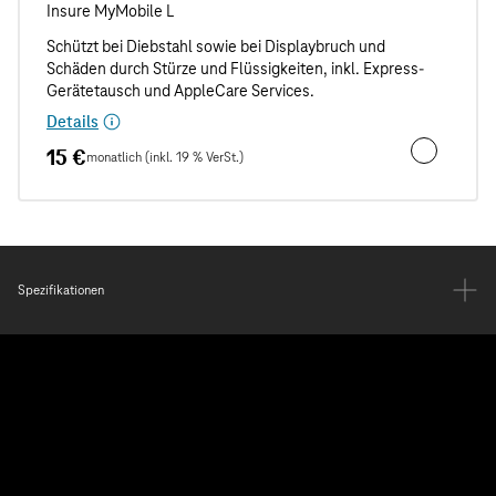
Details
15 €
monatlich (inkl. 19 % VerSt.)
Unfall- und
Spezifikationen