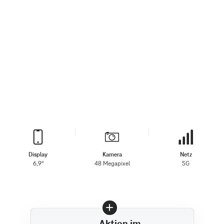
Display
Kamera
Netz
6,9"
48 Megapixel
5G
Aktion im