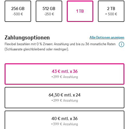
256 GB
512 GB
2 TB
1 TB
-500
€
-250
€
+
500
€
Zahlungsoptionen
Alle Optionen anzeigen
Flexibel bezahlen mit 0 % Zinsen: Anzahlung und bis zu 36 monatliche Raten
(Schlussrate gleichbleibend oder niedriger).
43 € mtl. x 36
+299 € Anzahlung
64,50 € mtl. x 24
+299 € Anzahlung
40 € mtl. x 36
+399 € Anzahlung