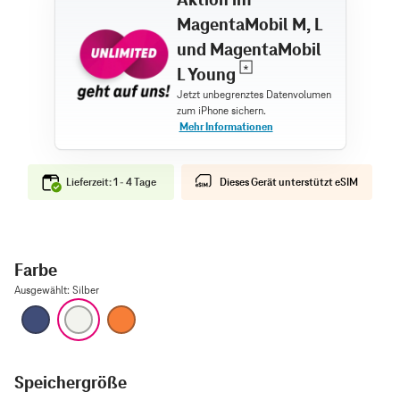
MagentaMobil M, L
und MagentaMobil
L Young
Lieferzeit: 1 - 4 Tage
Dieses Gerät unterstützt eSIM
Farbe
Ausgewählt
:
Silber
Tiefblau
Silber
Cosmic Orange
Speichergröße