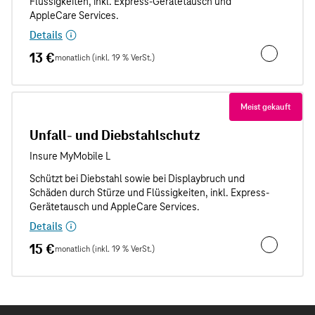
Details
13 €
monatlich (inkl. 19 % VerSt.)
Unfallschut
Meist gekauft
Unfall- und Diebstahlschutz
Details
15 €
monatlich (inkl. 19 % VerSt.)
Unfall- und