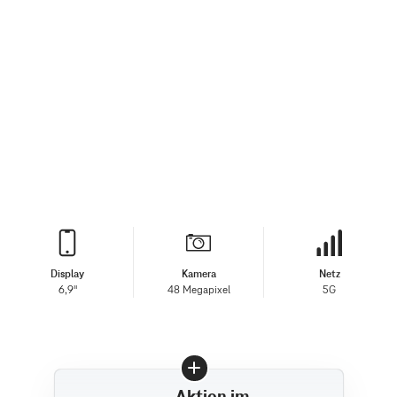
Display
Kamera
Netz
6,9"
48 Megapixel
5G
Aktion im