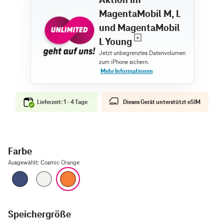
MagentaMobil M, L
und MagentaMobil
L Young
Lieferzeit: 1 - 4 Tage
Dieses Gerät unterstützt eSIM
Farbe
Ausgewählt
:
Cosmic Orange
Tiefblau
Silber
Cosmic Orange
Speichergröße