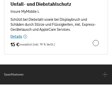
Unfall- und Diebstahlschutz
Details
15 €
monatlich (inkl. 19 % VerSt.)
Unfall- und
Spezifikationen