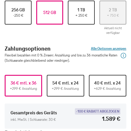
256 GB
1 TB
2 TB
512 GB
-250
€
+
250
€
+
750
€
Aktuell nicht
verfügbar
Zahlungsoptionen
Alle Optionen anzeigen
Flexibel bezahlen mit 0 % Zinsen: Anzahlung und bis zu 36 monatliche Raten
(Schlussrate gleichbleibend oder niedriger).
36 € mtl. x 36
54 € mtl. x 24
40 € mtl. x 24
+299 € Anzahlung
+299 € Anzahlung
+629 € Anzahlung
-100 € RABATT ABGEZOGEN
Gesamtpreis des Geräts
1.589 €
inkl. MwSt. | Schlussrate: 30 €