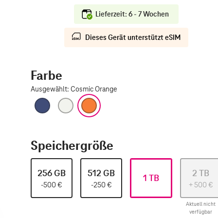
Lieferzeit: 6 - 7 Wochen
Dieses Gerät unterstützt eSIM
Farbe
Ausgewählt
:
Cosmic Orange
Tiefblau
Silber
Cosmic Orange
Speichergröße
256 GB
512 GB
2 TB
1 TB
-500
€
-250
€
+
500
€
Aktuell nicht
verfügbar