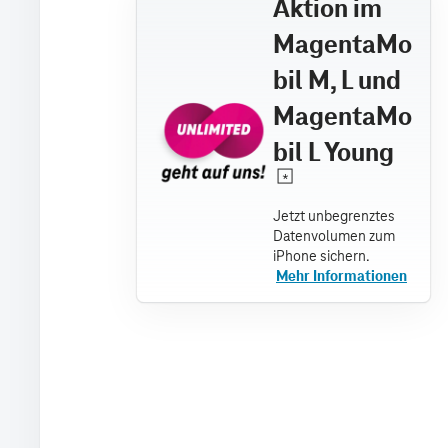
Aktion im
MagentaMo
bil M, L und
MagentaMo
bil L Young