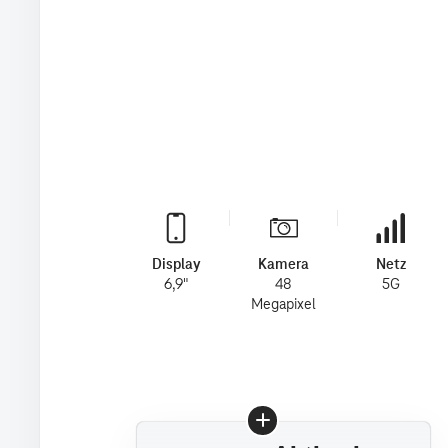
Display
Kamera
Netz
6,9"
48
5G
Megapixel