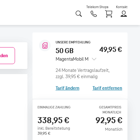
Telekom Shops
Kontakt
Shoppi
UNSERE EMPFEHLUNG
49,95 €
50 GB
den
MagentaMobil M
zzgl.
39,95 €
einmalig
Tarif ändern
Tarif entfernen
EINMALIGE ZAHLUNG
GESAMTPREIS
MONATLICH
338,95 €
92,95 €
inkl. Bereitstellung
Monatlich
39,95
€