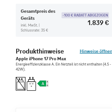
Gesamtpreis des
-100 € RABATT ABGEZOGEN
Geräts
1.839 €
inkl. MwSt. |
Schlussrate: 35 €
Produkthinweise
Hinweise öffne
Apple iPhone 17 Pro Max
Energieeffizienzklasse A. Ein Netzteil ist nicht enthalten (4.5 -
42W).
4.5 - 42
W