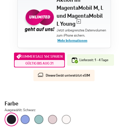
MagentaMobil M, L
und MagentaMobil
L Young
SUMMER SALE 16€ SPAREN
Lieferzeit: 1 - 4 Tage
GÜLTIG BIS AUG 31
Dieses Gerät unterstützt eSIM
Farbe
Ausgewählt
:
Schwarz
Schwarz
Ultramarin
Blaugrün
Pink
Weiß