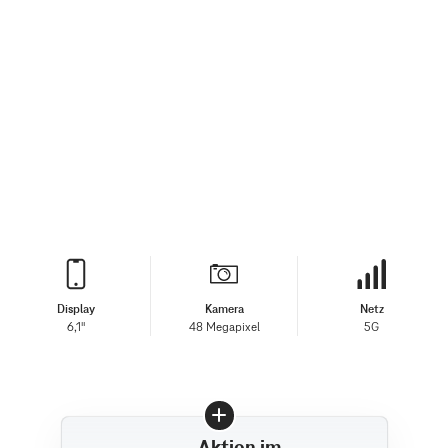
Display
Kamera
Netz
6,1"
48 Megapixel
5G
Aktion im