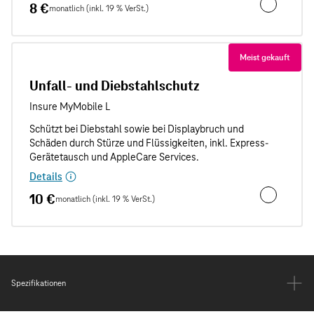
8 €
monatlich (inkl. 19 % VerSt.)
Unfallschut
Meist gekauft
Unfall- und Diebstahlschutz
Details
10 €
monatlich (inkl. 19 % VerSt.)
Unfall- und
Spezifikationen