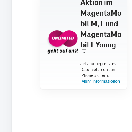
Aktion im
MagentaMo
bil M, L und
MagentaMo
bil L Young