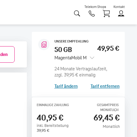
Telekom Shops
Kontakt
Shoppi
UNSERE EMPFEHLUNG
49,95 €
50 GB
den
MagentaMobil M
zzgl.
39,95 €
einmalig
Tarif ändern
Tarif entfernen
EINMALIGE ZAHLUNG
GESAMTPREIS
MONATLICH
40,95 €
69,45 €
inkl. Bereitstellung
Monatlich
39,95
€