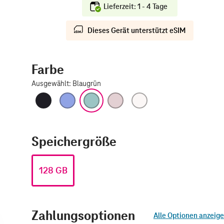
Lieferzeit: 1 - 4 Tage
Dieses Gerät unterstützt eSIM
Farbe
Ausgewählt
:
Blaugrün
Schwarz
Ultramarin
Blaugrün
Pink
Weiß
Speichergröße
128 GB
Zahlungsoptionen
Alle Optionen anzeig