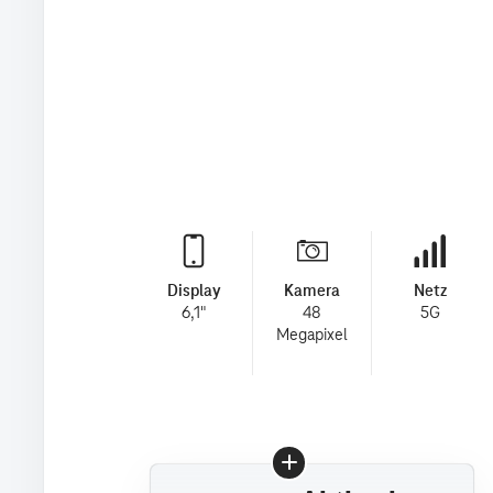
Display
Kamera
Netz
6,1"
48
5G
Megapixel