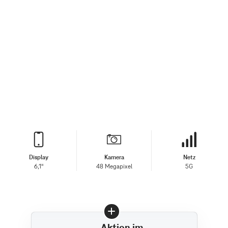
Display
Kamera
Netz
6,1"
48 Megapixel
5G
Aktion im