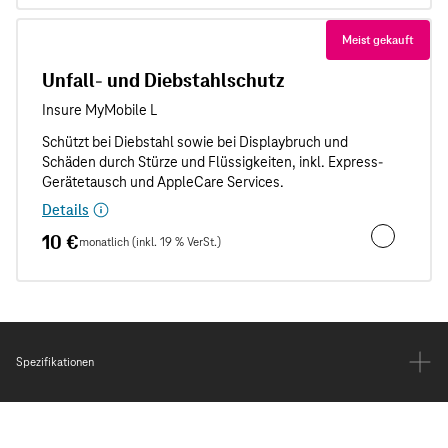
Meist gekauft
Unfall- und Diebstahlschutz
Details
10 €
monatlich (inkl. 19 % VerSt.)
Unfall- und
Spezifikationen