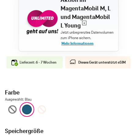
MagentaMobil M, L
und MagentaMobil
L Young
Lieferzeit: 6 - 7 Wochen
Dieses Gerät unterstützt eSIM
Farbe
Ausgewählt
:
Blau
Schwarz
Blau
Rosé
Speichergröße