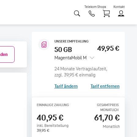
Telekom Shops
Kontakt
Shoppi
UNSERE EMPFEHLUNG
49,95 €
50 GB
den
MagentaMobil M
zzgl.
39,95 €
einmalig
Tarif ändern
Tarif entfernen
EINMALIGE ZAHLUNG
GESAMTPREIS
MONATLICH
40,95 €
61,70 €
inkl. Bereitstellung
Monatlich
39,95
€