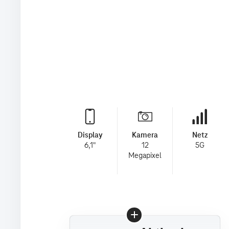
Display
Kamera
Netz
6,1"
12
5G
Megapixel