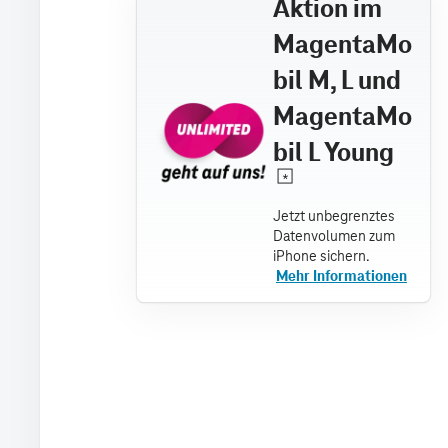
Aktion im
MagentaMo
bil M, L und
MagentaMo
bil L Young