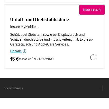
Meist gekauft
Unfall- und Diebstahlschutz
Details
15 €
monatlich (inkl. 19 % VerSt.)
Unfall- und
Spezifikationen