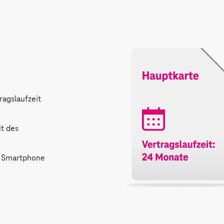
agslaufzeit
t des
it Smartphone