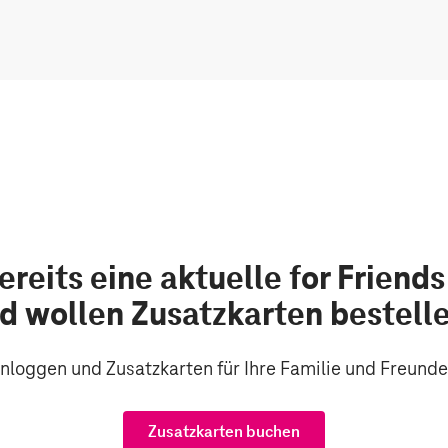
n
M
o
d
a
l
ereits eine aktuelle for Friend
d wollen Zusatzkarten bestell
inloggen und Zusatzkarten für Ihre Familie und Freunde
Zusatzkarten buchen