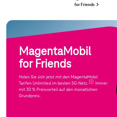
for Friends
MagentaMobil
for Friends
Holen Sie sich jetzt mit den MagentaMobil
Tarifen Unlimited im besten
5G-Netz.
Immer
mit 30 % Preisvorteil auf den monatlichen
Grundpreis.