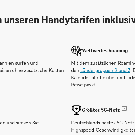
n unseren Handytarifen inklusi
Weltweites Roaming
tannien surfen und
Mit dem zusätzlichen Roaming
-
eisen ohne zusätzliche Kosten
den
Ländergruppen 2 und 3
.
Ö
Kalenderjahr flexibel und indi
f
Reise passt.
f
n
e
Größtes 5G-Netz
t
e
ren und simsen Sie
Deutschlands bestes 5G-Net
i
Highspeed-Geschwindigkeite