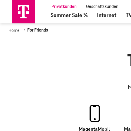
Summer Sale %
Internet
T
·
Home
For Friends
M
MagentaMobil
Ma