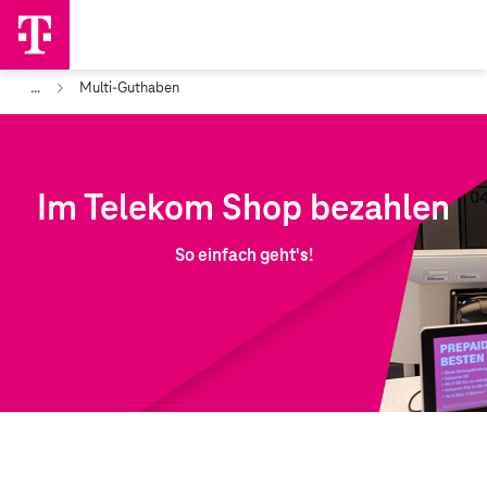
...
Multi-Guthaben
Im Telekom Shop bezahlen
So einfach geht's!