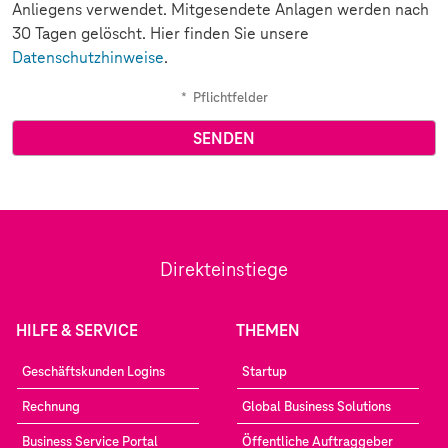
Anliegens verwendet. Mitgesendete Anlagen werden nach
30 Tagen gelöscht. Hier finden Sie unsere
Datenschutzhinweise
.
*
Pflichtfelder
Direkteinstiege
HILFE & SERVICE
THEMEN
Geschäftskunden Logins
Startup
Rechnung
Global Business Solutions
Business Service Portal
Öffentliche Auftraggeber