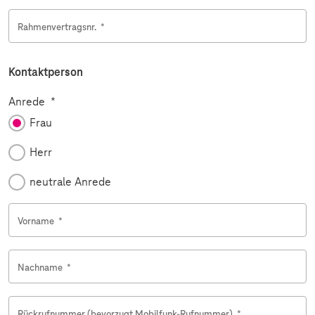
Rahmenvertragsnr.
*
Kontaktperson
Pflichtfeld
Anrede
*
Frau
Herr
neutrale Anrede
Vorname
*
Nachname
*
Rückrufnummer (bevorzugt Mobilfunk-Rufnummer)
*