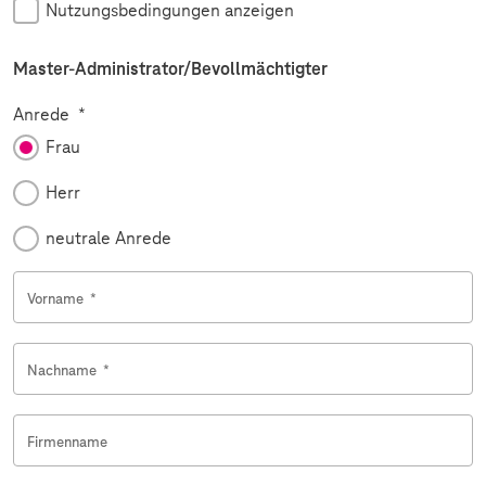
Nutzungsbedingungen anzeigen
Master-Administrator/Bevollmächtigter
Pflichtfeld
Anrede
*
Frau
Herr
neutrale Anrede
Vorname
*
Nachname
*
Firmenname