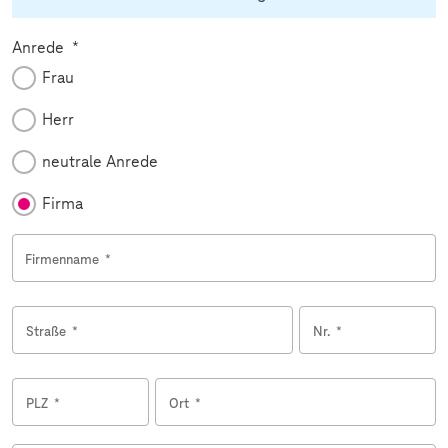
Pflichtfeld
Anrede
*
Frau
Herr
neutrale Anrede
Firma
Firmenname
*
Straße
*
Nr.
*
PLZ
*
Ort
*