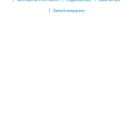
Verbraucherinformation
Jugendschutz
Datenschutz
Datentransparenz