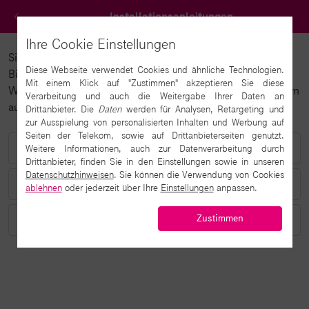
Zurück
Installationsanleitungen
Ihre Cookie Einstellungen
Sie können sich My Digital Service ganz einfach auf dem
Diese Webseite verwendet Cookies und ähnliche Technologien.
Bildschirm Ihres Smartphones, Tablets oder PCs ablegen.
Mit einem Klick auf "Zustimmen" akzeptieren Sie diese
Wählen Sie einfach das von Ihnen genutzte Betriebssystem
Verarbeitung und auch die Weitergabe Ihrer Daten an
aus.
Drittanbieter. Die
Daten
werden für Analysen, Retargeting und
zur Ausspielung von personalisierten Inhalten und Werbung auf
Seiten der Telekom, sowie auf Drittanbieterseiten genutzt.
Beschreibung für iOS Geräte. iPhone / iPad
Weitere Informationen, auch zur Datenverarbeitung durch
Drittanbieter, finden Sie in den Einstellungen sowie in unseren
Datenschutzhinweisen
. Sie können die Verwendung von Cookies
Beschreibung für Android Geräte. Samsung, LG, Sony, Huawei, etc.
ablehnen
oder jederzeit über Ihre
Einstellungen
anpassen.
Zustimmen
Beschreibung für PC