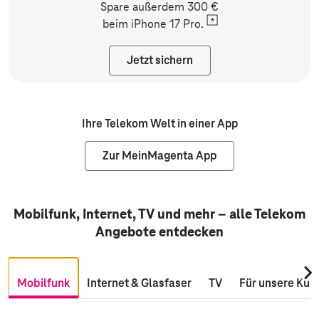
Spare außerdem 300 €
beim
iPhone 17 Pro.
Jetzt sichern
Ihre Telekom Welt in einer App
Zur MeinMagenta App
Mobilfunk, Internet, TV und mehr – alle Telekom
Angebote entdecken
Nac
Mobilfunk
Internet & Glasfaser
TV
Für unsere Kun
rec
scro