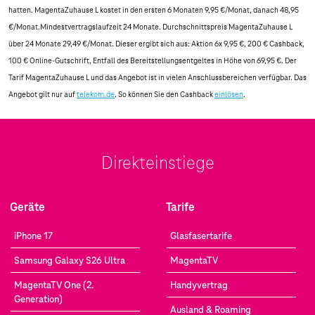
hatten. MagentaZuhause L kostet in den ersten 6 Monaten 9,95 €/Monat, danach 48,95
€/Monat.Mindestvertragslaufzeit 24 Monate. Durchschnittspreis MagentaZuhause L
über 24 Monate 29,49 €/Monat. Dieser ergibt sich aus: Aktion 6x 9,95 €, 200 € Cashback,
100 € Online-Gutschrift, Entfall des Bereitstellungsentgeltes in Höhe von 69,95 €. Der
Tarif MagentaZuhause L und das Angebot ist in vielen Anschlussbereichen verfügbar. Das
Angebot gilt nur auf
telekom.de
. So können Sie den Cashback
einlösen
.
Direkteinstiege
Geräte
Tarife
iPhone 17
Glasfasertarife
Samsung Galaxy S26 Ultra
MagentaTV
MagentaTV One (2.
Handyvertrag
Generation)
Ausland & Roaming