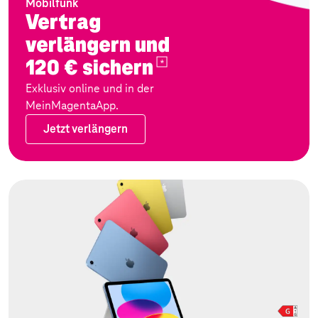
Mobilfunk
Vertrag
verlängern und
120 €
sichern
Exklusiv online und in der
MeinMagentaApp.
Jetzt verlängern
Jetzt verlängern