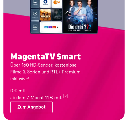
MagentaTV Smart
Über 160 HD-Sender, kostenlose
Filme & Serien und RTL+ Premium
inklusive!
0 € mtl.
ab dem 7. Monat 11 €
mtl.
Zum Angebot
Zum Angebot