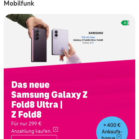
Mobilfunk
Das neue
Samsung Galaxy Z
Fold8 Ultra |
Z Fold8
Für nur 299 €
+ 400 €
Anzahlung
kaufen.
Ankaufs-
bonus