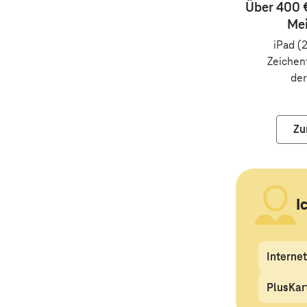
Über 400 €
Me
iPad (
Zeichen
der
Zu
I
Internet
PlusKar