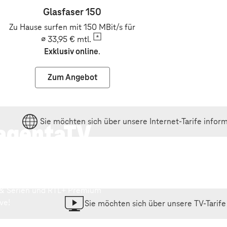
Glasfaser 150
Zu Hause surfen mit 150 MBit/s für
∅ 33,95 €
mtl.
Exklusiv online
.
Zum Angebot
Sie möchten sich über unsere Internet-Tarife infor
agentaTV
mart
160 HD-Sender, kostenlose
 & Serien und RTL+ Premium
ive!
Sie möchten sich über unsere TV-Tarife
funk
t
l.