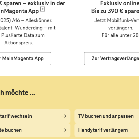
 sparen – exklusiv in der
Exklusiv online
inMagenta
App
Bis zu 390 €
spar
2025) A16 – Alleskönner.
Jetzt Mobilfunk-Ver
talent. Wunderding
–
mit
verlängern.
 PlusKarte Data zum
Für alle unter 28
Aktionspreis.
r MeinMagenta App
Zur Vertragsverläng
ch möchte ...
tarif wechseln
TV buchen und anpassen
te buchen
Handytarif verlängern