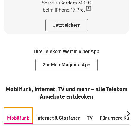
Spare außerdem 300 €
beim
iPhone 17 Pro.
Jetzt sichern
Ihre Telekom Welt in einer App
Zur MeinMagenta App
Mobilfunk, Internet, TV und mehr – alle Telekom
Angebote entdecken
Nac
Mobilfunk
Internet & Glasfaser
TV
Für unsere Kun
rec
scro