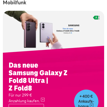
Mobilfunk
Das neue
Samsung Galaxy Z
Fold8 Ultra |
Z Fold8
Für nur 299 €
+ 400 €
Anzahlung
kaufen.
Ankaufs-
bonus