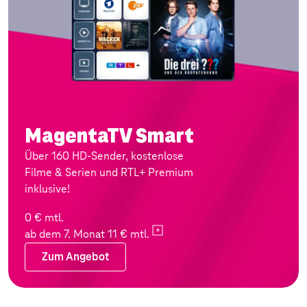
MagentaTV Smart
Über 160 HD-Sender, kostenlose
Filme & Serien und RTL+ Premium
inklusive!
0 € mtl.
ab dem 7. Monat 11 €
mtl.
Zum Angebot
Zum Angebot