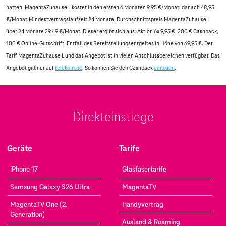
hatten. MagentaZuhause L kostet in den ersten 6 Monaten 9,95 €/Monat, danach 48,95
€/Monat.Mindestvertragslaufzeit 24 Monate. Durchschnittspreis MagentaZuhause L
über 24 Monate 29,49 €/Monat. Dieser ergibt sich aus: Aktion 6x 9,95 €, 200 € Cashback,
100 € Online-Gutschrift, Entfall des Bereitstellungsentgeltes in Höhe von 69,95 €. Der
Tarif MagentaZuhause L und das Angebot ist in vielen Anschlussbereichen verfügbar. Das
Angebot gilt nur auf
telekom.de
. So können Sie den Cashback
einlösen
.
Direkteinstiege
Geräte
Tarife
iPhone 17
Glasfasertarife
Samsung Galaxy S26 Ultra
MagentaTV
MagentaTV One (2.
Handyvertrag
Generation)
Ausland & Roaming