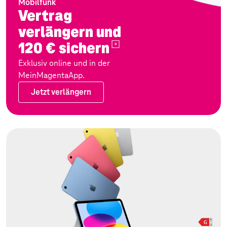
Mobilfunk
Vertrag
verlängern und
120 €
sichern
Exklusiv online und in der
MeinMagentaApp.
Jetzt verlängern
Jetzt verlängern