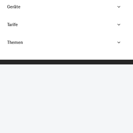
Geräte
Tarife
Themen
CONNECTING YOUR WORLD.
©
Telekom Deutschland GmbH
Impressum
Datenschutz
AGB
Produktinformationsblatt
Verbraucherinformation
Verträge hier kündigen
Vertrag widerrufen