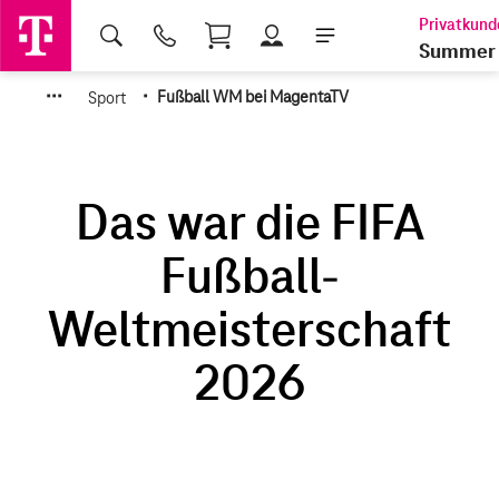
Shopping Cart
Summer 
·
·
·
·
Sport
Fußball WM bei MagentaTV