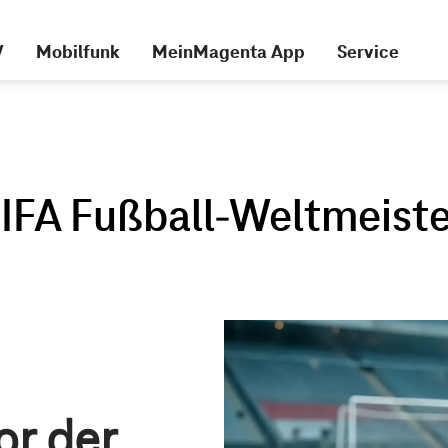
V
Mobilfunk
MeinMagenta App
Service
or der