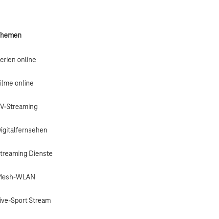
Themen
erien online
ilme online
V-Streaming
igitalfernsehen
treaming Dienste
Mesh-WLAN
ive-Sport Stream