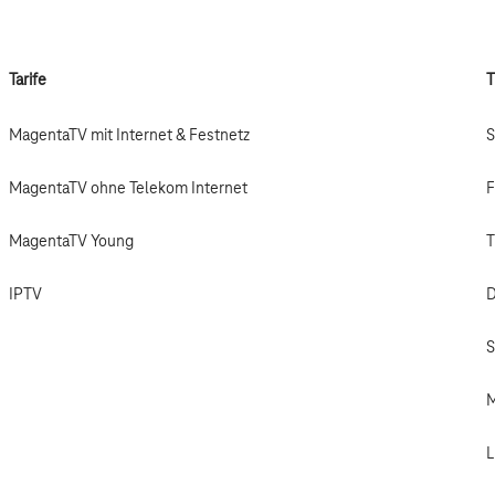
Tarife
MagentaTV mit Internet & Festnetz
S
MagentaTV ohne Telekom Internet
F
MagentaTV Young
T
IPTV
D
S
L