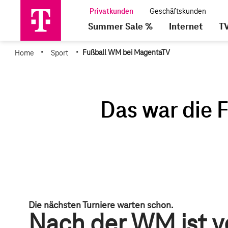
Summer Sale %
Internet
T
·
·
Home
Sport
Fußball WM bei MagentaTV
Die nächsten Turniere warten schon.
Nach der WM ist v